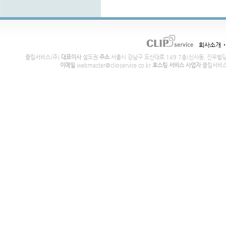
회사소개
클립서비스(주)
대표이사
설도권
주소
서울시 강남구 도산대로 149 7층(신사동, 진우빌
이메일
webmaster@clipservice.co.kr
호스팅 서비스 사업자
클립서비