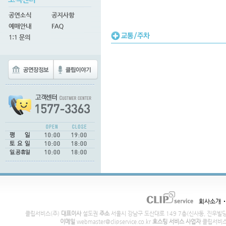
회사소개
클립서비스(주)
대표이사
설도권
주소
서울시 강남구 도산대로 149 7층(신사동, 진우빌
이메일
webmaster@clipservice.co.kr
호스팅 서비스 사업자
클립서비