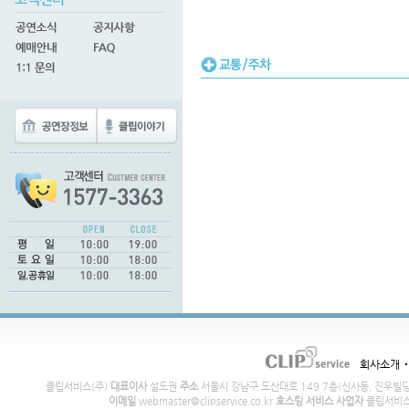
회사소개
클립서비스(주)
대표이사
설도권
주소
서울시 강남구 도산대로 149 7층(신사동, 진우빌
이메일
webmaster@clipservice.co.kr
호스팅 서비스 사업자
클립서비