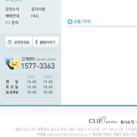
회사소개
클립서비스(주)
대표이사
설도권
주소
서울시 강남구 도산대로 149 7층(신사동, 진우빌
이메일
webmaster@clipservice.co.kr
호스팅 서비스 사업자
클립서비