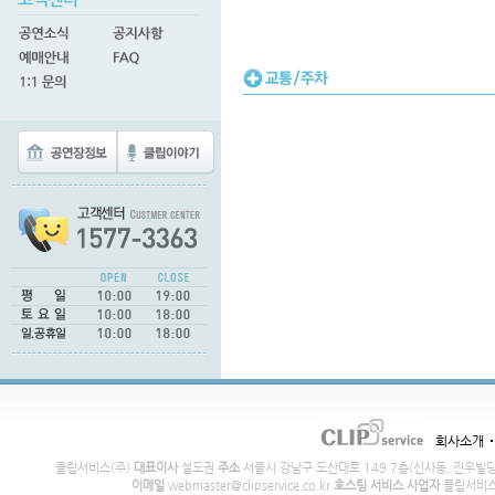
회사소개
클립서비스(주)
대표이사
설도권
주소
서울시 강남구 도산대로 149 7층(신사동, 진우빌
이메일
webmaster@clipservice.co.kr
호스팅 서비스 사업자
클립서비