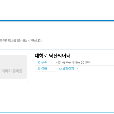
대학로 낙산씨어터
주소
서울 종로구 혜화동 201번지
전화
홈페이지
-