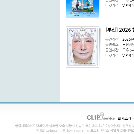
공연시간
오후 2
티켓가격
VIP석 
[부산] 2026
공연기간
2026년
공연장소
부산시
공연시간
오후 5
티켓가격
VIP석 1
회사소개
클립서비스(주)
대표이사
설도권
주소
서울시 강남구 도산대로 149 7층(신사동, 진우빌
이메일
webmaster@clipservice.co.kr
호스팅 서비스 사업자
클립서비