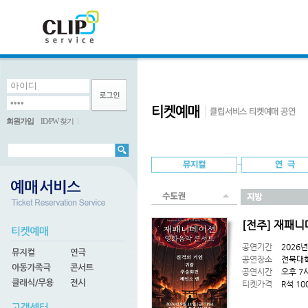
회원가입
ID/PW 찾기
l
[전주] 재패니
공연기간
2026년
공연장소
전북대
공연시간
오후 7
티켓가격
R석 10