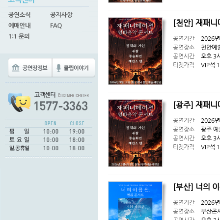
[천안] 재패니
공연기간
2026년
공연장소
천안예
공연시간
오후 3
티켓가격
VIP석 
[광주] 재패니
공연기간
2026년
공연장소
광주 예
공연시간
오후 3
티켓가격
VIP석 
[부산] 너의 
공연기간
2026년
공연장소
부산콘