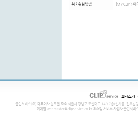
취소환불방법
[MY CLIP >
회사소개
클립서비스(주)
대표이사
설도권
주소
서울시 강남구 도산대로 149 7층(신사동, 진우빌
이메일
webmaster@clipservice.co.kr
호스팅 서비스 사업자
클립서비