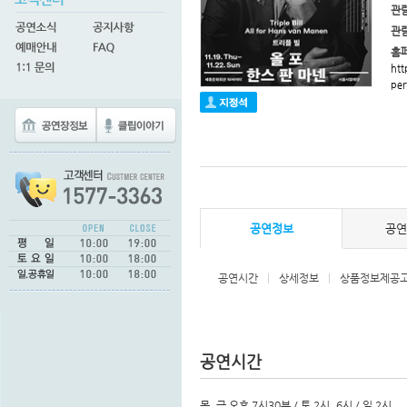
관
관
홈
htt
pe
공연정보
공
공연시간
|
상세정보
|
상품정보제공
공연시간
목, 금 오후 7시30분 / 토 2시, 6시 / 일 2시