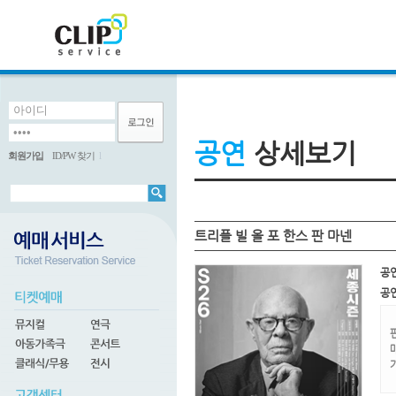
공연
상세보기
회원가입
ID/PW 찾기
l
트리플 빌 올 포 한스 판 마넨
공
공