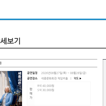
세보기
아
공연일정
2026년08월27일(목) ~ 08월28일(금)
공연장소
세종문화회관 체임버홀
|
약도 ▶
R석 40,000원
판
S석 30,000원
매
가