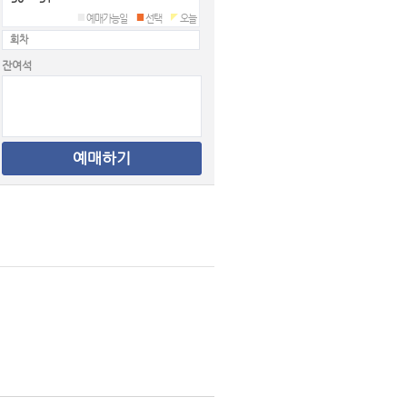
예매가능일
선택
오늘
회차
잔여석
erformTicket.do?
예매하기