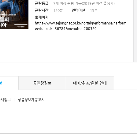
관람등급
7세 이상 관람 가능(2019년 이전 출생자)
관람시간
120분
인터미션
15분
홈페이지
https://www.sejongpac.or.kr/portal/performance/performance/p
performIdx=36784&menuNo=200320
보
공연장정보
예매/취소/환불 안내
상세정보
|
상품정보제공고시