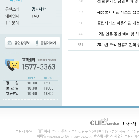
설 연휴기간 공연 예매 및 
658
세종문화회관 시스템 점검 
657
클립서비스 이용약관 개정 안내
656
12월 연휴 공연 예매 및 
655
2025년 추석 연휴기간의 
654
회사소개
클립서비스(주)
대표이사
설도권
주소
서울시 강남구 도산대로 149 7층(신사동, 진우빌
이메일
webmaster@clipservice.co.kr
호스팅 서비스 사업자
클립서비