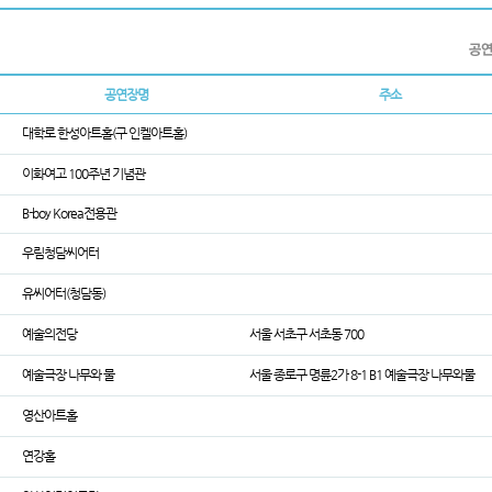
공연장명
주소
대학로 한성아트홀(구 인켈아트홀)
이화여고 100주년 기념관
B-boy Korea전용관
우림청담씨어터
유씨어터(청담동)
예술의전당
서울 서초구 서초동 700
예술극장 나무와 물
서울 종로구 명륜2가 8-1 B1 예술극장 나무와물
영산아트홀
연강홀